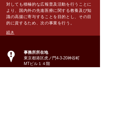
対しても積極的な広報普及活動を行うことに
より、国内外の先進医療に関する教養及び知
識の高揚に寄与することを目的とし、その目
的に資するため、次の事業を行う。
​続き
事務所所在地
東京都港区虎ノ門4-3-20神谷町
MTビル１４階
電話番号
TEL:
03-6457-8912
FAX: 03-6709-8994
お問い合わせ
info@iamj
pn.com